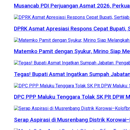
Musancab PDI Perjuangan Asmat 2026, Perkuat
DPRK Asmat Apresiasi Respons Cepat Bupati, S
Matemko Pamit dengan Syukur, Mirino Siap Me
Tegas! Bupati Asmat Ingatkan Sumpah Jabata
DPC PPP Maluku Tenggara Tolak SK Plt DPW Mal
Serap Aspirasi di Musrenbang Distrik Korowa