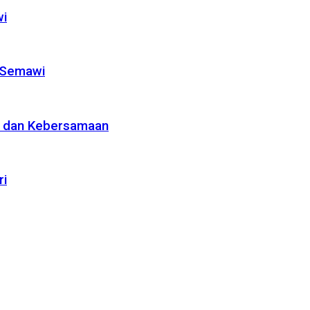
wi
 Semawi
n dan Kebersamaan
ri